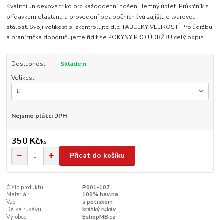
Kvalitní unisexové triko pro každodenní nošení. Jemný úplet. Průkrčník s
přídavkem elastanu a provedení bez bočních švů zajišťuje tvarovou
stálost. Svoji velikost si zkontrolujte dle TABULKY VELIKOSTÍ Pro údržbu
a praní trička doporučujeme řídit se POKYNY PRO ÚDRŽBU
celý popis
Dostupnost
Skladem
Velikost
Nejsme plátci DPH
350 Kč
/
ks
Přidat do košíku
Číslo produktu:
P001-107
Materiál:
100% bavlna
Vzor:
s potiskem
Délka rukávu:
krátký rukáv
Výrobce:
EshopMB.cz