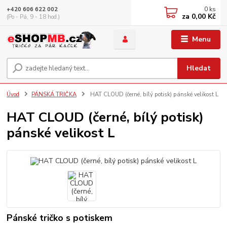
0
ks
+420 606 622 002
za
0,00 Kč
(Po - Pá, 9 - 18 hod.)
Menu
Hledat
Úvod
PÁNSKÁ TRIČKA
HAT CLOUD (černé, bílý potisk) pánské velikost L
HAT CLOUD (černé, bílý potisk)
pánské velikost L
Pánské tričko s potiskem