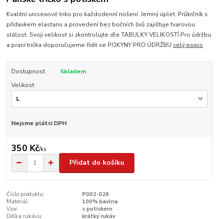
Kvalitní unisexové triko pro každodenní nošení. Jemný úplet. Průkrčník s
přídavkem elastanu a provedení bez bočních švů zajišťuje tvarovou
stálost. Svoji velikost si zkontrolujte dle TABULKY VELIKOSTÍ Pro údržbu
a praní trička doporučujeme řídit se POKYNY PRO ÚDRŽBU
celý popis
Dostupnost
Skladem
Velikost
Nejsme plátci DPH
350 Kč
/
ks
Přidat do košíku
Číslo produktu:
P002-026
Materiál:
100% bavlna
Vzor:
s potiskem
Délka rukávu:
krátký rukáv