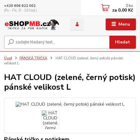
0
ks
+420 606 622 002
za
0,00 Kč
(Po - Pá, 9 - 18 hod.)
Menu
Hledat
Úvod
PÁNSKÁ TRIČKA
HAT CLOUD (zelené, černý potisk) pánské
velikost L
HAT CLOUD (zelené, černý potisk)
pánské velikost L
Pánské tričko s potiskem