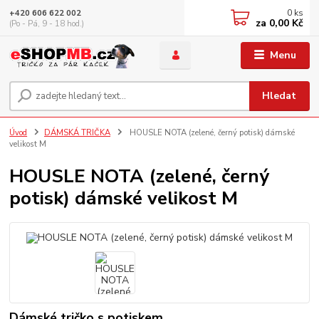
0
ks
+420 606 622 002
za
0,00 Kč
(Po - Pá, 9 - 18 hod.)
Menu
Hledat
Úvod
DÁMSKÁ TRIČKA
HOUSLE NOTA (zelené, černý potisk) dámské
velikost M
HOUSLE NOTA (zelené, černý
potisk) dámské velikost M
Dámské tričko s potiskem