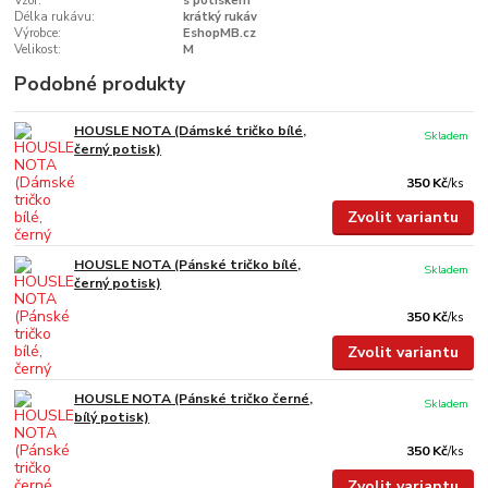
Vzor:
s potiskem
Délka rukávu:
krátký rukáv
Výrobce:
EshopMB.cz
Velikost:
M
Podobné produkty
HOUSLE NOTA (Dámské tričko bílé,
Skladem
černý potisk)
350 Kč
/
ks
Zvolit variantu
HOUSLE NOTA (Pánské tričko bílé,
Skladem
černý potisk)
350 Kč
/
ks
Zvolit variantu
HOUSLE NOTA (Pánské tričko černé,
Skladem
bílý potisk)
350 Kč
/
ks
Zvolit variantu