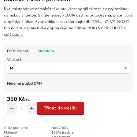
Kvalitní trendové dámské tričko pro všechny příležitosti se zvýrazněnou
dámskou siluetou. Single jersey - 100% bavlna, poločesaná, prstencově
dopřádaná příze. Svoji velikost si zkontrolujte dle TABULKY VELIKOSTÍ
Pro údržbu a praní trička doporučujeme řídit se POKYNY PRO ÚDRŽBU
celý popis
Dostupnost
Skladem
Velikost
Nejsme plátci DPH
350 Kč
/
ks
Přidat do košíku
Číslo produktu:
D002-007
Materiál:
100% bavlna