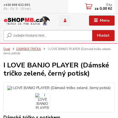
0
ks
+420 606 622 002
za
0,00 Kč
(Po - Pá, 9 - 18 hod.)
Menu
Hledat
Úvod
DÁMSKÁ TRIČKA
I LOVE BANJO PLAYER (Dámské tričko zelené,
černý potisk)
I LOVE BANJO PLAYER (Dámské
tričko zelené, černý potisk)
Dámské tričko s potiskem