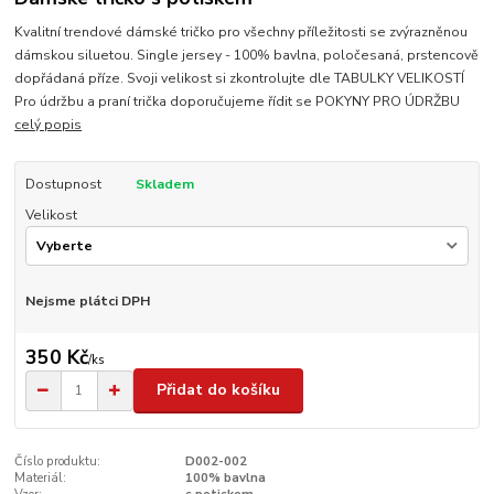
Kvalitní trendové dámské tričko pro všechny příležitosti se zvýrazněnou
dámskou siluetou. Single jersey - 100% bavlna, poločesaná, prstencově
dopřádaná příze. Svoji velikost si zkontrolujte dle TABULKY VELIKOSTÍ
Pro údržbu a praní trička doporučujeme řídit se POKYNY PRO ÚDRŽBU
celý popis
Dostupnost
Skladem
Velikost
Nejsme plátci DPH
350 Kč
/
ks
Přidat do košíku
Číslo produktu:
D002-002
Materiál:
100% bavlna