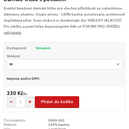
Kvalitní trendové dámské tričko pro všechny příležitosti se zvýrazněnou
dámskou siluetou. Single jersey - 100% bavlna, poločesaná, prstencově
dopřádaná příze. Svoji velikost si zkontrolujte dle TABULKY VELIKOSTÍ
Pro údržbu a praní trička doporučujeme řídit se POKYNY PRO ÚDRŽBU
celý popis
Dostupnost
Skladem
Velikost
Nejsme plátci DPH
330 Kč
/
ks
Přidat do košíku
Číslo produktu:
D000-002
Materiál:
100% bavlna