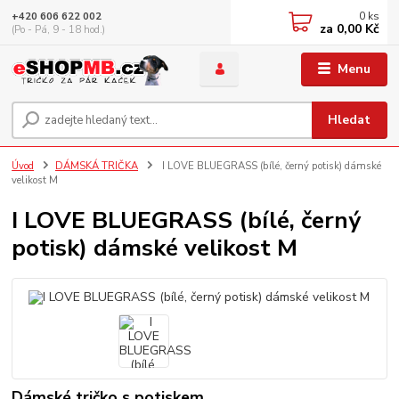
0
ks
+420 606 622 002
za
0,00 Kč
(Po - Pá, 9 - 18 hod.)
Menu
Hledat
Úvod
DÁMSKÁ TRIČKA
I LOVE BLUEGRASS (bílé, černý potisk) dámské
velikost M
I LOVE BLUEGRASS (bílé, černý
potisk) dámské velikost M
Dámské tričko s potiskem