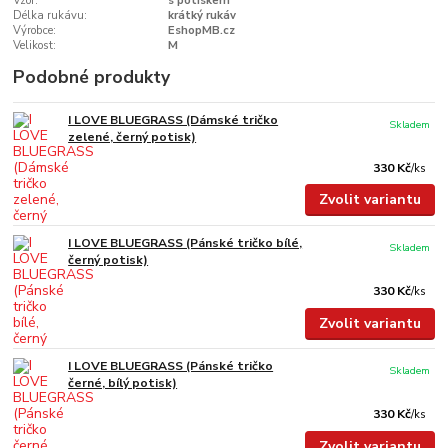
Vzor:
s potiskem
Délka rukávu:
krátký rukáv
Výrobce:
EshopMB.cz
Velikost:
M
Podobné produkty
I LOVE BLUEGRASS (Dámské tričko
Skladem
zelené, černý potisk)
330 Kč
/
ks
Zvolit variantu
I LOVE BLUEGRASS (Pánské tričko bílé,
Skladem
černý potisk)
330 Kč
/
ks
Zvolit variantu
I LOVE BLUEGRASS (Pánské tričko
Skladem
černé, bílý potisk)
330 Kč
/
ks
Zvolit variantu