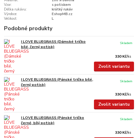
Materiál:
100% bavlna
Vzor:
s potiskem
Délka rukávu:
krátký rukáv
Výrobce:
EshopMB.cz
Velikost:
L
Podobné produkty
I LOVE BLUEGRASS (Dámské tričko
Skladem
bílé, černý potisk)
330 Kč
/
ks
Zvolit variantu
I LOVE BLUEGRASS (Pánské tričko bílé,
Skladem
černý potisk)
330 Kč
/
ks
Zvolit variantu
I LOVE BLUEGRASS (Pánské tričko
Skladem
černé, bílý potisk)
330 Kč
/
ks