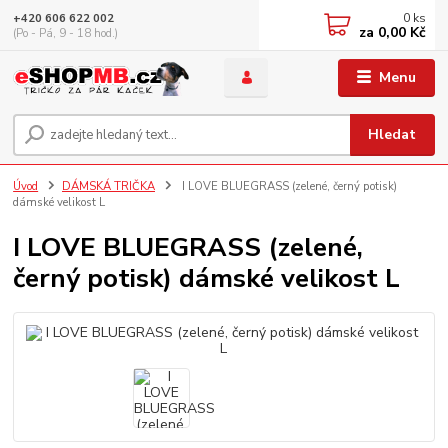
0
ks
+420 606 622 002
za
0,00 Kč
(Po - Pá, 9 - 18 hod.)
Menu
Hledat
Úvod
DÁMSKÁ TRIČKA
I LOVE BLUEGRASS (zelené, černý potisk)
dámské velikost L
I LOVE BLUEGRASS (zelené,
černý potisk) dámské velikost L