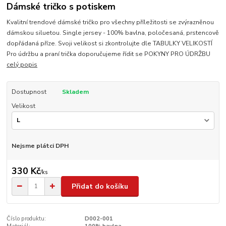
Dámské tričko s potiskem
Kvalitní trendové dámské tričko pro všechny příležitosti se zvýrazněnou
dámskou siluetou. Single jersey - 100% bavlna, poločesaná, prstencově
dopřádaná příze. Svoji velikost si zkontrolujte dle TABULKY VELIKOSTÍ
Pro údržbu a praní trička doporučujeme řídit se POKYNY PRO ÚDRŽBU
celý popis
Dostupnost
Skladem
Velikost
Nejsme plátci DPH
330 Kč
/
ks
Přidat do košíku
Číslo produktu:
D002-001