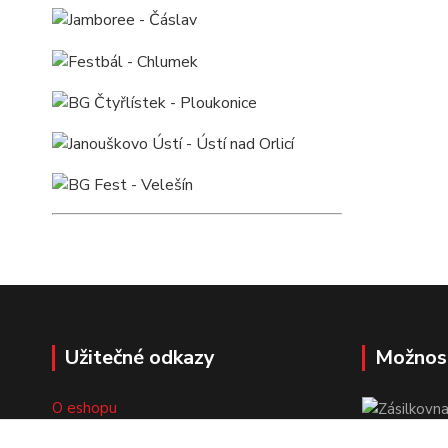
Užitečné odkazy
Možnos
O eshopu
Doprava a platba