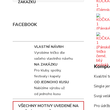
FACEBOOK
VLASTNÍ NÁVRH
Vyrobíme tričko dle
vašeho vlastního návrhu
NA ZAKÁZKU
Komple
Pro kluby, spolky,
festivaly i kapely
Kvalitní 
OD JEDNOHO KUSU
Single je
Nabízíme výrobu už
od jednoho kusu
Svoji vel
VŠECHNY MOTIVY UVEDENÉ NA
Pro údržb