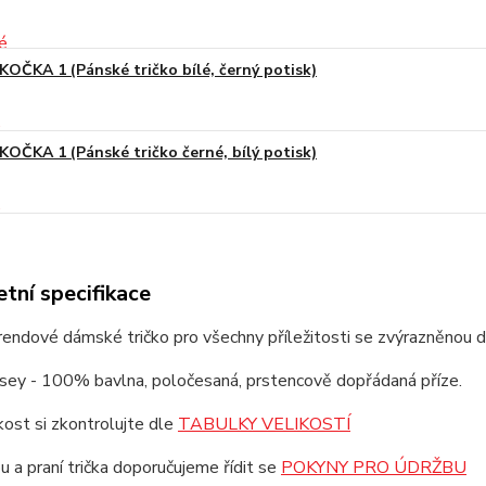
KOČKA 1 (Pánské tričko bílé, černý potisk)
KOČKA 1 (Pánské tričko černé, bílý potisk)
tní specifikace
trendové dámské tričko pro všechny příležitosti se zvýrazněnou 
rsey - 100% bavlna, poločesaná, prstencově dopřádaná příze.
ikost si zkontrolujte dle
TABULKY VELIKOSTÍ
u a praní trička doporučujeme řídit se
POKYNY PRO ÚDRŽBU