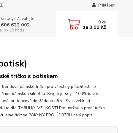
ZE
Přihlášení
 si rady? Zavolejte.
0
ks
 606 622 002
za
0,00 Kč
á, 9 - 18 hod.)
potisk)
ké tričko s potiskem
í trendové dámské tričko pro všechny příležitosti se
něnou dámskou siluetou. Single jersey - 100% bavlna,
saná, prstencově dopřádaná příze. Svoji velikost si
olujte dle TABULKY VELIKOSTÍ Pro údržbu a praní trička
učujeme řídit se POKYNY PRO ÚDRŽBU
celý popis