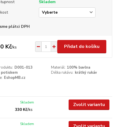
tupnost
Skladem
ikost
sme plátci DPH
0 Kč
Přidat do košíku
/
ks
roduktu:
D001-013
Materiál:
100% bavlna
 potiskem
Délka rukávu:
krátký rukáv
e:
EshopMB.cz
Skladem
Zvolit variantu
330 Kč
/
ks
Skladem
Zvolit variantu