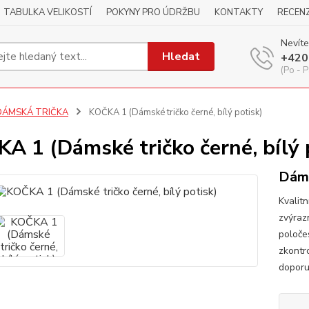
TABULKA VELIKOSTÍ
POKYNY PRO ÚDRŽBU
KONTAKTY
RECEN
Nevíte
Hledat
+420
(Po - P
DÁMSKÁ TRIČKA
KOČKA 1 (Dámské tričko černé, bílý potisk)
A 1 (Dámské tričko černé, bílý 
Dáms
Kvalitn
zvýraz
poloče
zkontr
dopor