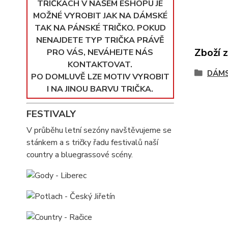
TRIČKÁCH V NAŠEM ESHOPU JE
MOŽNÉ VYROBIT JAK NA DÁMSKÉ
TAK NA PÁNSKÉ TRIČKO. POKUD
NENAJDETE TYP TRIČKA PRÁVĚ
Zboží 
PRO VÁS, NEVÁHEJTE NÁS
KONTAKTOVAT.
DÁMS
PO DOMLUVĚ LZE MOTIV VYROBIT
I NA JINOU BARVU TRIČKA.
FESTIVALY
V průběhu letní sezóny navštěvujeme se
stánkem a s tričky řadu festivalů naší
country a bluegrassové scény.