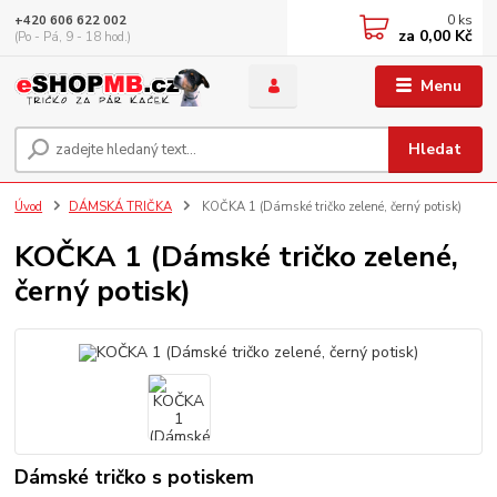
0
ks
+420 606 622 002
za
0,00 Kč
(Po - Pá, 9 - 18 hod.)
Menu
Hledat
Úvod
DÁMSKÁ TRIČKA
KOČKA 1 (Dámské tričko zelené, černý potisk)
KOČKA 1 (Dámské tričko zelené,
černý potisk)
Dámské tričko s potiskem