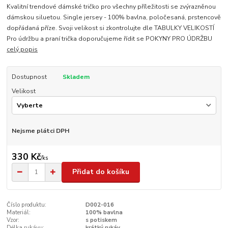
Kvalitní trendové dámské tričko pro všechny příležitosti se zvýrazněnou
dámskou siluetou. Single jersey - 100% bavlna, poločesaná, prstencově
dopřádaná příze. Svoji velikost si zkontrolujte dle TABULKY VELIKOSTÍ
Pro údržbu a praní trička doporučujeme řídit se POKYNY PRO ÚDRŽBU
celý popis
Dostupnost
Skladem
Velikost
Nejsme plátci DPH
330 Kč
/
ks
Přidat do košíku
Číslo produktu:
D002-016
Materiál:
100% bavlna
Vzor:
s potiskem
Délka rukávu:
krátký rukáv