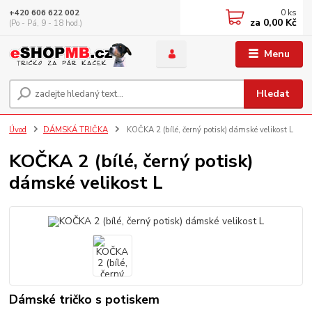
0
ks
+420 606 622 002
za
0,00 Kč
(Po - Pá, 9 - 18 hod.)
Menu
Hledat
Úvod
DÁMSKÁ TRIČKA
KOČKA 2 (bílé, černý potisk) dámské velikost L
KOČKA 2 (bílé, černý potisk)
dámské velikost L
Dámské tričko s potiskem