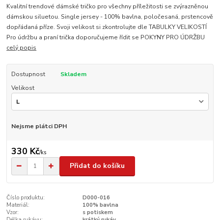
Kvalitní trendové dámské tričko pro všechny příležitosti se zvýrazněnou
dámskou siluetou. Single jersey - 100% bavlna, poločesaná, prstencově
dopřádaná příze. Svoji velikost si zkontrolujte dle TABULKY VELIKOSTÍ
Pro údržbu a praní trička doporučujeme řídit se POKYNY PRO ÚDRŽBU
celý popis
Dostupnost
Skladem
Velikost
Nejsme plátci DPH
330 Kč
/
ks
Přidat do košíku
Číslo produktu:
D000-016
Materiál:
100% bavlna
Vzor:
s potiskem
Délka rukávu:
krátký rukáv