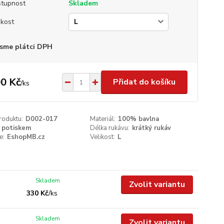
tupnost
Skladem
ikost
sme plátci DPH
0 Kč
Přidat do košíku
/
ks
roduktu:
D002-017
Materiál:
100% bavlna
 potiskem
Délka rukávu:
krátký rukáv
e:
EshopMB.cz
Velikost:
L
Skladem
Zvolit variantu
330 Kč
/
ks
Skladem
Zvolit variantu