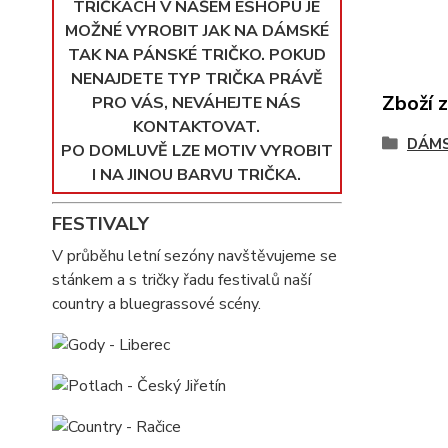
TRIČKÁCH V NAŠEM ESHOPU JE
MOŽNÉ VYROBIT JAK NA DÁMSKÉ
TAK NA PÁNSKÉ TRIČKO. POKUD
NENAJDETE TYP TRIČKA PRÁVĚ
Zboží 
PRO VÁS, NEVÁHEJTE NÁS
KONTAKTOVAT.
DÁMS
PO DOMLUVĚ LZE MOTIV VYROBIT
I NA JINOU BARVU TRIČKA.
FESTIVALY
V průběhu letní sezóny navštěvujeme se
stánkem a s tričky řadu festivalů naší
country a bluegrassové scény.