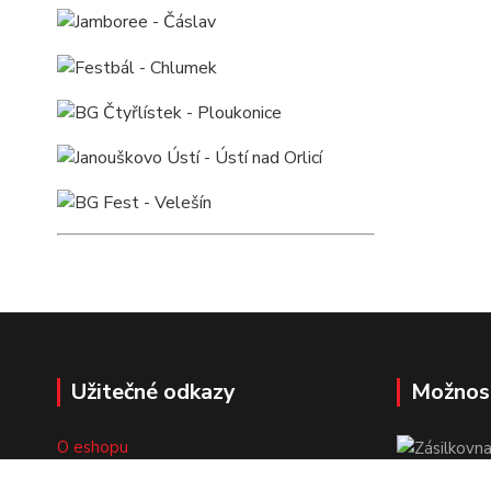
Užitečné odkazy
Možnos
O eshopu
Doprava a platba