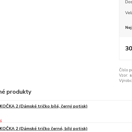
Dos
Vel
Nej
30
Číslo p
Vzor:
s
Výrobc
é produkty
KOČKA 2 (Dámské tričko bílé, černý potisk)
KOČKA 2 (Dámské tričko černé, bílý potisk)