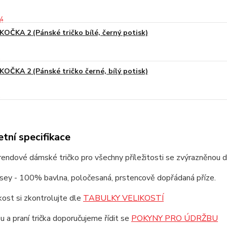
KOČKA 2 (Pánské tričko bílé, černý potisk)
KOČKA 2 (Pánské tričko černé, bílý potisk)
tní specifikace
trendové dámské tričko pro všechny příležitosti se zvýrazněnou 
rsey - 100% bavlna, poločesaná, prstencově dopřádaná příze.
ikost si zkontrolujte dle
TABULKY VELIKOSTÍ
u a praní trička doporučujeme řídit se
POKYNY PRO ÚDRŽBU