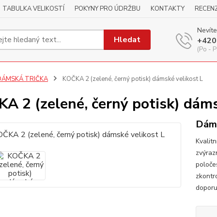
TABULKA VELIKOSTÍ
POKYNY PRO ÚDRŽBU
KONTAKTY
RECEN
Nevíte
Hledat
+420
(Po - P
DÁMSKÁ TRIČKA
KOČKA 2 (zelené, černý potisk) dámské velikost L
A 2 (zelené, černý potisk) dáms
Dáms
Kvalitn
zvýraz
poloče
zkontr
dopor