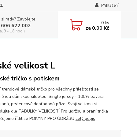
ZE
Přihlášení
 si rady? Zavolejte.
0
ks
 606 622 002
za
0,00 Kč
á, 9 - 18 hod.)
ké velikost L
ké tričko s potiskem
í trendové dámské tričko pro všechny příležitosti se
něnou dámskou siluetou. Single jersey - 100% bavlna,
saná, prstencově dopřádaná příze. Svoji velikost si
olujte dle TABULKY VELIKOSTÍ Pro údržbu a praní trička
učujeme řídit se POKYNY PRO ÚDRŽBU
celý popis