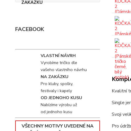
FACEBOOK
VLASTNÍ NÁVRH
Vyrobíme tričko dle
vašeho vlastního návrhu
NA ZAKÁZKU
Komple
Pro kluby, spolky,
festivaly i kapely
Kvalitní 
OD JEDNOHO KUSU
Single je
Nabízíme výrobu už
od jednoho kusu
Svoji vel
VŠECHNY MOTIVY UVEDENÉ NA
Pro údržb