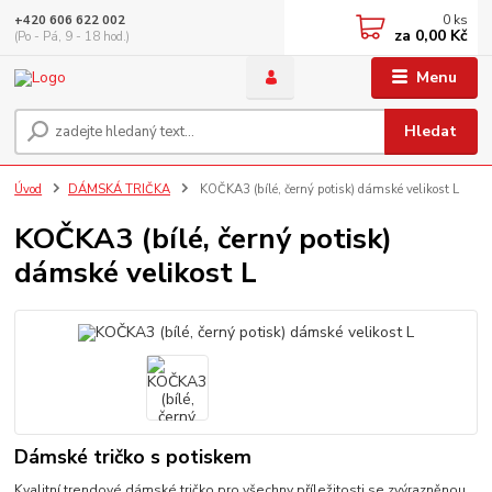
0
ks
+420 606 622 002
za
0,00 Kč
(Po - Pá, 9 - 18 hod.)
Menu
Hledat
Úvod
DÁMSKÁ TRIČKA
KOČKA3 (bílé, černý potisk) dámské velikost L
KOČKA3 (bílé, černý potisk)
dámské velikost L
Dámské tričko s potiskem
Kvalitní trendové dámské tričko pro všechny příležitosti se zvýrazněnou