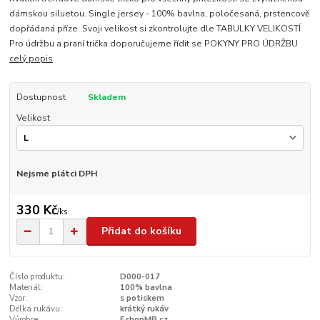
dámskou siluetou. Single jersey - 100% bavlna, poločesaná, prstencově
dopřádaná příze. Svoji velikost si zkontrolujte dle TABULKY VELIKOSTÍ
Pro údržbu a praní trička doporučujeme řídit se POKYNY PRO ÚDRŽBU
celý popis
Dostupnost
Skladem
Velikost
Nejsme plátci DPH
330 Kč
/
ks
Přidat do košíku
Číslo produktu:
D000-017
Materiál:
100% bavlna
Vzor:
s potiskem
Délka rukávu:
krátký rukáv
Výrobce:
EshopMB.cz