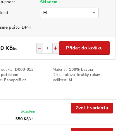
tupnost
Skladem
ikost
sme plátci DPH
0 Kč
Přidat do košíku
/
ks
roduktu:
D000-013
Materiál:
100% bavlna
 potiskem
Délka rukávu:
krátký rukáv
e:
EshopMB.cz
Velikost:
M
Zvolit variantu
Skladem
350 Kč
/
ks