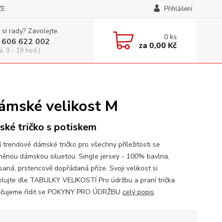
ZE
Přihlášení
 si rady? Zavolejte.
0
ks
 606 622 002
za
0,00 Kč
á, 9 - 18 hod.)
ámské velikost M
ké tričko s potiskem
í trendové dámské tričko pro všechny příležitosti se
něnou dámskou siluetou. Single jersey - 100% bavlna,
saná, prstencově dopřádaná příze. Svoji velikost si
olujte dle TABULKY VELIKOSTÍ Pro údržbu a praní trička
učujeme řídit se POKYNY PRO ÚDRŽBU
celý popis