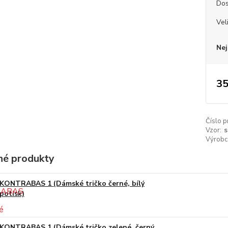
Dos
Vel
Nej
35
Číslo p
Vzor:
s
Výrobc
é produkty
KONTRABAS 1 (Dámské tričko černé, bílý
potisk)
KONTRABAS 1 (Dámské tričko zelené, černý