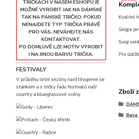
TRIČKÁCH V NAŠEM ESHOPU JE
Komple
MOŽNÉ VYROBIT JAK NA DÁMSKÉ
TAK NA PÁNSKÉ TRIČKO. POKUD
Kvalitní 
NENAJDETE TYP TRIČKA PRÁVĚ
Single je
PRO VÁS, NEVÁHEJTE NÁS
KONTAKTOVAT.
Svoji vel
PO DOMLUVĚ LZE MOTIV VYROBIT
I NA JINOU BARVU TRIČKA.
Pro údržb
FESTIVALY
V průběhu letní sezóny navštěvujeme se
stánkem a s tričky řadu festivalů naší
Zboží 
country a bluegrassové scény.
DÁMS
Basa 