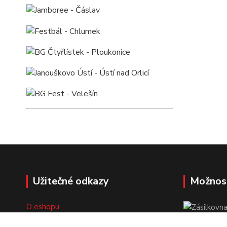
Užitečné odkazy
Možnos
O eshopu
Doprava a platba