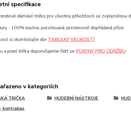
tní specifikace
trendové dámské tričko pro všechny příležitosti se zvýrazněnou 
rsey - 100% bavlna, poločesaná, prstencově dopřádaná příze.
ikost si zkontrolujte dle
TABULKY VELIKOSTÍ
u a praní trička doporučujeme řídit se
POKYNY PRO ÚDRŽBU
zařazeno v kategoriích
KÁ TRIČKA
HUDEBNÍ NÁSTROJE
HUD
- kontrabas