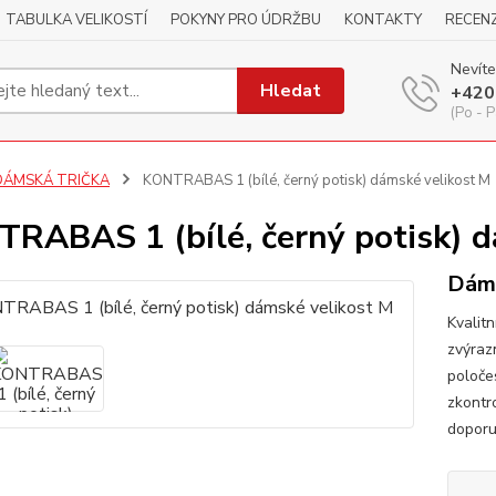
TABULKA VELIKOSTÍ
POKYNY PRO ÚDRŽBU
KONTAKTY
RECEN
Nevíte
Hledat
+420
(Po - P
DÁMSKÁ TRIČKA
KONTRABAS 1 (bílé, černý potisk) dámské velikost M
RABAS 1 (bílé, černý potisk) d
Dáms
Kvalitn
zvýraz
poloče
zkontr
dopor