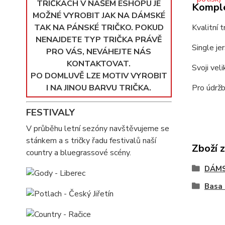
TRIČKÁCH V NAŠEM ESHOPU JE
Komple
MOŽNÉ VYROBIT JAK NA DÁMSKÉ
TAK NA PÁNSKÉ TRIČKO. POKUD
Kvalitní 
NENAJDETE TYP TRIČKA PRÁVĚ
Single je
PRO VÁS, NEVÁHEJTE NÁS
KONTAKTOVAT.
Svoji vel
PO DOMLUVĚ LZE MOTIV VYROBIT
I NA JINOU BARVU TRIČKA.
Pro údržb
FESTIVALY
V průběhu letní sezóny navštěvujeme se
stánkem a s tričky řadu festivalů naší
Zboží 
country a bluegrassové scény.
DÁMS
Basa 