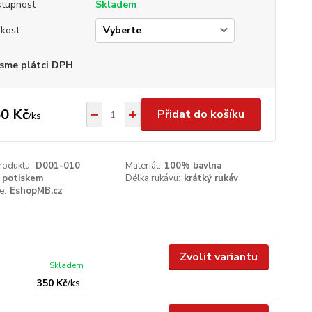
tupnost
Skladem
ikost
sme plátci DPH
0 Kč
Přidat do košíku
/
ks
roduktu:
D001-010
Materiál:
100% bavlna
 potiskem
Délka rukávu:
krátký rukáv
e:
EshopMB.cz
Zvolit variantu
Skladem
350 Kč
/
ks