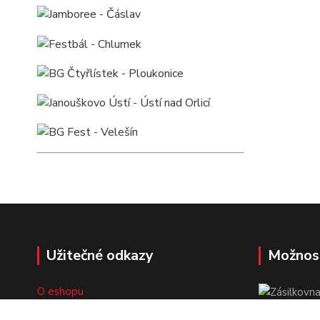
Užitečné odkazy
Možnos
O eshopu
Doprava a platba