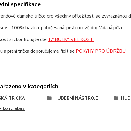
tní specifikace
trendové dámské tričko pro všechny příležitosti se zvýrazněnou 
rsey - 100% bavlna, poločesaná, prstencově dopřádaná příze.
ikost si zkontrolujte dle
TABULKY VELIKOSTÍ
u a praní trička doporučujeme řídit se
POKYNY PRO ÚDRŽBU
zařazeno v kategoriích
KÁ TRIČKA
HUDEBNÍ NÁSTROJE
HUD
- kontrabas