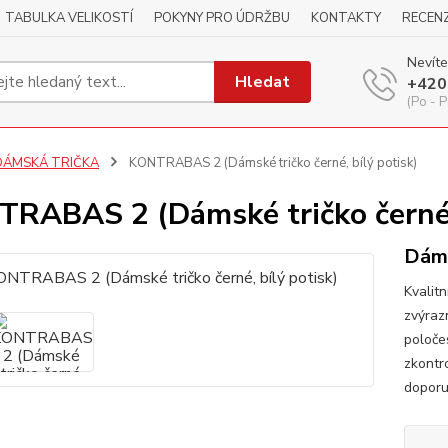
TABULKA VELIKOSTÍ
POKYNY PRO ÚDRŽBU
KONTAKTY
RECEN
Nevíte
Hledat
+420
(Po - P
DÁMSKÁ TRIČKA
KONTRABAS 2 (Dámské tričko černé, bílý potisk)
RABAS 2 (Dámské tričko černé, 
Dáms
Kvalitn
zvýraz
poloče
zkontr
dopor