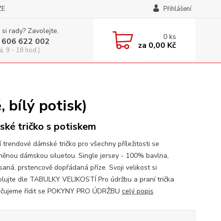
ZE
Přihlášení
 si rady? Zavolejte.
0
ks
 606 622 002
za
0,00 Kč
á, 9 - 18 hod.)
bílý potisk)
ké tričko s potiskem
í trendové dámské tričko pro všechny příležitosti se
něnou dámskou siluetou. Single jersey - 100% bavlna,
saná, prstencově dopřádaná příze. Svoji velikost si
olujte dle TABULKY VELIKOSTÍ Pro údržbu a praní trička
učujeme řídit se POKYNY PRO ÚDRŽBU
celý popis