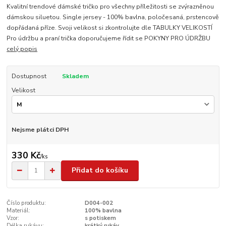
Kvalitní trendové dámské tričko pro všechny příležitosti se zvýrazněnou
dámskou siluetou. Single jersey - 100% bavlna, poločesaná, prstencově
dopřádaná příze. Svoji velikost si zkontrolujte dle TABULKY VELIKOSTÍ
Pro údržbu a praní trička doporučujeme řídit se POKYNY PRO ÚDRŽBU
celý popis
Dostupnost
Skladem
Velikost
Nejsme plátci DPH
330 Kč
/
ks
Přidat do košíku
Číslo produktu:
D004-002
Materiál:
100% bavlna
Vzor:
s potiskem
Délka rukávu:
krátký rukáv