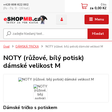
0
ks
+420 606 622 002
za
0,00 Kč
(Po - Pá, 9 - 18 hod.)
Menu
Hledat
Úvod
DÁMSKÁ TRIČKA
NOTY (růžové, bílý potisk) dámské velikost M
NOTY (růžové, bílý potisk)
dámské velikost M
Dámské tričko s potiskem