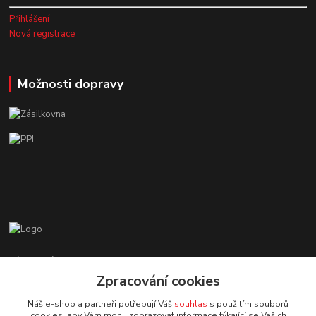
Přihlášení
Nová registrace
Možnosti dopravy
Zákaznická podpora EshopMB.cz
+420 606 622 002
Zpracování cookies
(Po - Pá, 9 - 18 hod.)
Náš e-shop a partneři potřebují Váš
souhlas
s použitím souborů
cookies, aby Vám mohli zobrazovat informace týkající se Vašich