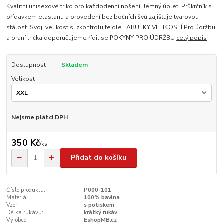
Kvalitní unisexové triko pro každodenní nošení. Jemný úplet. Průkrčník s
přídavkem elastanu a provedení bez bočních švů zajišťuje tvarovou
stálost. Svoji velikost si zkontrolujte dle TABULKY VELIKOSTÍ Pro údržbu
a praní trička doporučujeme řídit se POKYNY PRO ÚDRŽBU
celý popis
Dostupnost
Skladem
Velikost
Nejsme plátci DPH
350 Kč
/
ks
Přidat do košíku
Číslo produktu:
P000-101
Materiál:
100% bavlna
Vzor:
s potiskem
Délka rukávu:
krátký rukáv
Výrobce:
EshopMB.cz