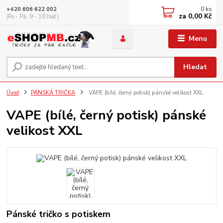
0
ks
+420 606 622 002
za
0,00 Kč
(Po - Pá, 9 - 18 hod.)
Menu
Hledat
Úvod
PÁNSKÁ TRIČKA
VAPE (bílé, černý potisk) pánské velikost XXL
VAPE (bílé, černý potisk) pánské
velikost XXL
Pánské tričko s potiskem