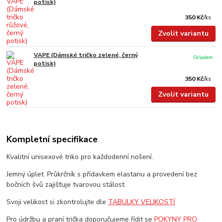
potisk)
350 Kč
/
ks
Zvolit variantu
VAPE (Dámské tričko zelené, černý
Skladem
potisk)
350 Kč
/
ks
Zvolit variantu
Kompletní specifikace
Kvalitní unisexové triko pro každodenní nošení.
Jemný úplet. Průkrčník s přídavkem elastanu a provedení bez
bočních švů zajišťuje tvarovou stálost.
Svoji velikost si zkontrolujte dle
TABULKY VELIKOSTÍ
Pro údržbu a praní trička doporučujeme řídit se
POKYNY PRO