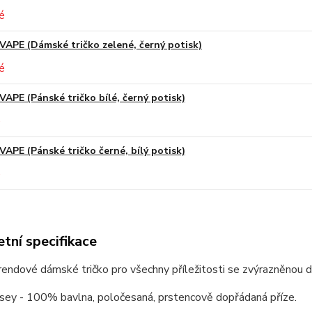
VAPE (Dámské tričko zelené, černý potisk)
VAPE (Pánské tričko bílé, černý potisk)
VAPE (Pánské tričko černé, bílý potisk)
tní specifikace
trendové dámské tričko pro všechny příležitosti se zvýrazněnou 
rsey - 100% bavlna, poločesaná, prstencově dopřádaná příze.