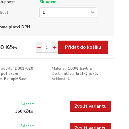
tupnost
Skladem
ikost
sme plátci DPH
0 Kč
Přidat do košíku
/
ks
roduktu:
D001-020
Materiál:
100% bavlna
 potiskem
Délka rukávu:
krátký rukáv
e:
EshopMB.cz
Velikost:
L
Skladem
Zvolit variantu
350 Kč
/
ks
Skladem
Zvolit variantu