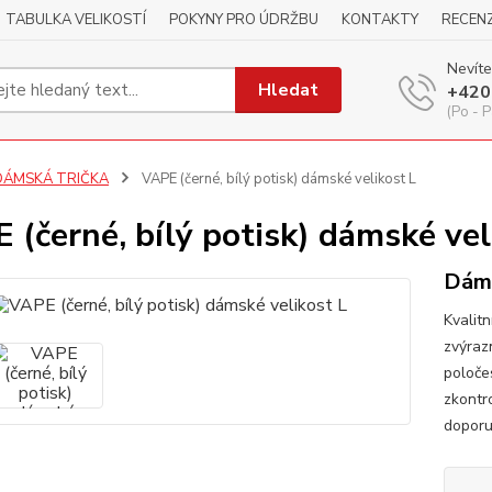
TABULKA VELIKOSTÍ
POKYNY PRO ÚDRŽBU
KONTAKTY
RECEN
Nevíte
Hledat
+420
(Po - P
DÁMSKÁ TRIČKA
VAPE (černé, bílý potisk) dámské velikost L
 (černé, bílý potisk) dámské vel
Dáms
Kvalitn
zvýraz
poloče
zkontr
dopor