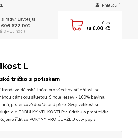
ZE
Přihlášení
 si rady? Zavolejte.
0
ks
 606 622 002
za
0,00 Kč
á, 9 - 18 hod.)
ikost L
ké tričko s potiskem
í trendové dámské tričko pro všechny příležitosti se
něnou dámskou siluetou. Single jersey - 100% bavlna,
saná, prstencově dopřádaná příze. Svoji velikost si
olujte dle TABULKY VELIKOSTÍ Pro údržbu a praní trička
učujeme řídit se POKYNY PRO ÚDRŽBU
celý popis