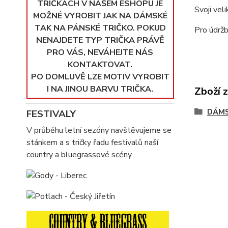
TRIČKÁCH V NAŠEM ESHOPU JE
Svoji vel
MOŽNÉ VYROBIT JAK NA DÁMSKÉ
TAK NA PÁNSKÉ TRIČKO. POKUD
Pro údržb
NENAJDETE TYP TRIČKA PRÁVĚ
PRO VÁS, NEVÁHEJTE NÁS
KONTAKTOVAT.
PO DOMLUVĚ LZE MOTIV VYROBIT
I NA JINOU BARVU TRIČKA.
Zboží 
DÁMS
FESTIVALY
V průběhu letní sezóny navštěvujeme se
stánkem a s tričky řadu festivalů naší
country a bluegrassové scény.