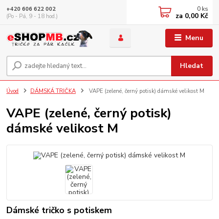
0
ks
+420 606 622 002
za
0,00 Kč
(Po - Pá, 9 - 18 hod.)
Menu
Hledat
Úvod
DÁMSKÁ TRIČKA
VAPE (zelené, černý potisk) dámské velikost M
VAPE (zelené, černý potisk)
dámské velikost M
Dámské tričko s potiskem