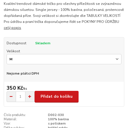
Kvalitní trendové dámské tričko pro všechny příležitosti se zvýrazněnou
dámskou siluetou. Single jersey - 100% bavlna, poločesaná, prstencově
dopřádaná příze. Svoji velikost si zkontrolujte dle TABULKY VELIKOSTÍ
Pro údržbu a praní trička doporučujeme řídit se POKYNY PRO ÚDRŽBU
celý popis
Dostupnost
Skladem
Velikost
Nejsme plátci DPH
350 Kč
/
ks
Přidat do košíku
Číslo produktu:
D002-030
Materiál:
100% bavlna
Vzor:
s potiskem
Délka rukávu:
krátký rukáv