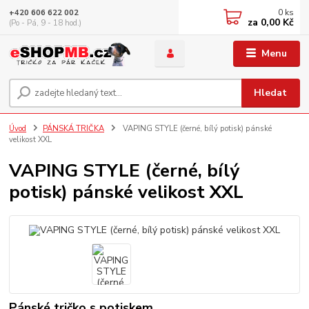
0
ks
+420 606 622 002
za
0,00 Kč
(Po - Pá, 9 - 18 hod.)
Menu
Hledat
Úvod
PÁNSKÁ TRIČKA
VAPING STYLE (černé, bílý potisk) pánské
velikost XXL
VAPING STYLE (černé, bílý
potisk) pánské velikost XXL
Pánské tričko s potiskem