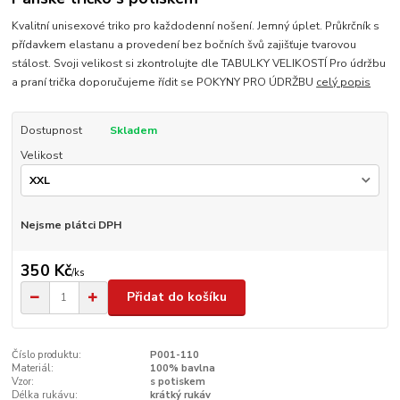
Kvalitní unisexové triko pro každodenní nošení. Jemný úplet. Průkrčník s
přídavkem elastanu a provedení bez bočních švů zajišťuje tvarovou
stálost. Svoji velikost si zkontrolujte dle TABULKY VELIKOSTÍ Pro údržbu
a praní trička doporučujeme řídit se POKYNY PRO ÚDRŽBU
celý popis
Dostupnost
Skladem
Velikost
Nejsme plátci DPH
350 Kč
/
ks
Přidat do košíku
Číslo produktu:
P001-110
Materiál:
100% bavlna
Vzor:
s potiskem
Délka rukávu:
krátký rukáv