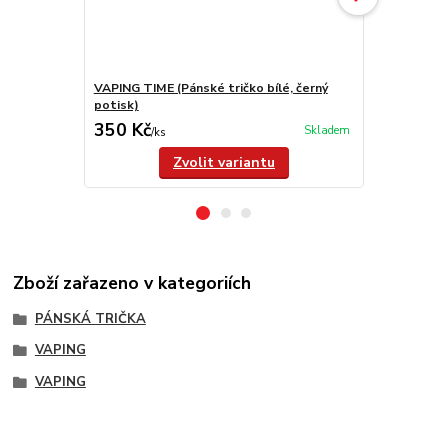
VAPING TIME (Pánské tričko bílé, černý
VAPING TIME 
potisk)
potisk)
350 Kč
350 Kč
Skladem
/
ks
/
ks
Zvolit variantu
Zboží zařazeno v kategoriích
PÁNSKÁ TRIČKA
VAPING
VAPING