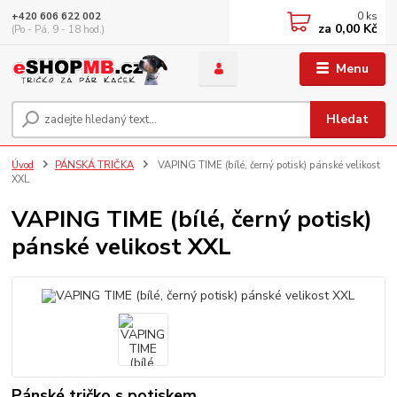
0
ks
+420 606 622 002
za
0,00 Kč
(Po - Pá, 9 - 18 hod.)
Menu
Hledat
Úvod
PÁNSKÁ TRIČKA
VAPING TIME (bílé, černý potisk) pánské velikost
XXL
VAPING TIME (bílé, černý potisk)
pánské velikost XXL
Pánské tričko s potiskem