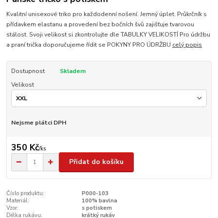
Kvalitní unisexové triko pro každodenní nošení. Jemný úplet. Průkrčník s
přídavkem elastanu a provedení bez bočních švů zajišťuje tvarovou
stálost. Svoji velikost si zkontrolujte dle TABULKY VELIKOSTÍ Pro údržbu
a praní trička doporučujeme řídit se POKYNY PRO ÚDRŽBU
celý popis
Dostupnost
Skladem
Velikost
Nejsme plátci DPH
350 Kč
/
ks
Přidat do košíku
Číslo produktu:
P000-103
Materiál:
100% bavlna
Vzor:
s potiskem
Délka rukávu:
krátký rukáv