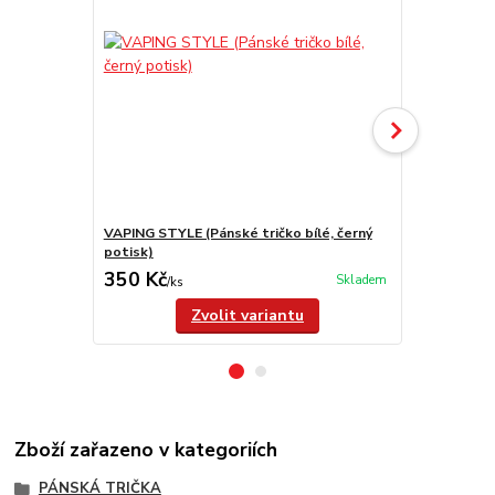
VAPING STYLE (Pánské tričko bílé, černý
VAPING STYL
potisk)
potisk)
350 Kč
350 Kč
Skladem
/
ks
/
ks
Zvolit variantu
Zboží zařazeno v kategoriích
PÁNSKÁ TRIČKA