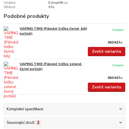
Výrobce:
EshopMB.cz
Velikost:
XXL
Podobné produkty
VAPING TIME (Pánské tričko černé, bílý
Skladem
potisk)
350 Kč
/
ks
Zvolit variantu
VAPING TIME (Pánské tričko zelené,
Skladem
černý potisk)
350 Kč
/
ks
Zvolit variantu
Kompletní specifikace
Související zboží
2