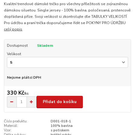
Kvalitní trendové dámské tričko pro všechny příležitosti se zvýrazněnou
dámskou siluetou. Single jersey - 100% bavlna, poločesaná, prstencově
dopřádaná příze. Svoji velikost si zkontrolujte dle TABULKY VELIKOSTÍ
Pro údržbu a praní trička doporučujeme řídit se POKYNY PRO ÚDRŽBU
celý popis
Dostupnost
Skladem
Velikost
Nejsme plátci DPH
330 Kč
/
ks
Přidat do košíku
Číslo produktu:
D001-018-1
Materiál:
100% bavlna
Vzor:
s potiskem
Délka rukávu:
krátký rukáv