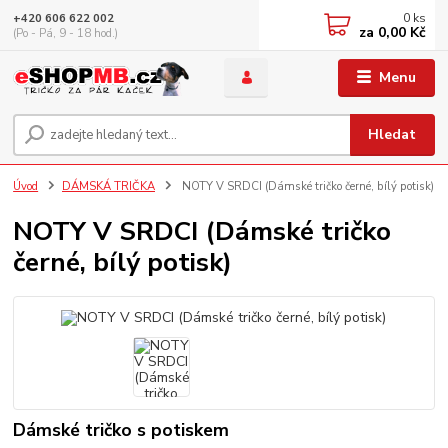
0
ks
+420 606 622 002
za
0,00 Kč
(Po - Pá, 9 - 18 hod.)
Menu
Hledat
Úvod
DÁMSKÁ TRIČKA
NOTY V SRDCI (Dámské tričko černé, bílý potisk)
NOTY V SRDCI (Dámské tričko
černé, bílý potisk)
Dámské tričko s potiskem