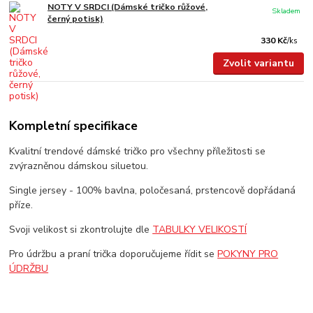
NOTY V SRDCI (Dámské tričko růžové,
Skladem
černý potisk)
330 Kč
/
ks
Zvolit variantu
Kompletní specifikace
Kvalitní trendové dámské tričko pro všechny příležitosti se
zvýrazněnou dámskou siluetou.
Single jersey - 100% bavlna, poločesaná, prstencově dopřádaná
příze.
Svoji velikost si zkontrolujte dle
TABULKY VELIKOSTÍ
Pro údržbu a praní trička doporučujeme řídit se
POKYNY PRO
ÚDRŽBU