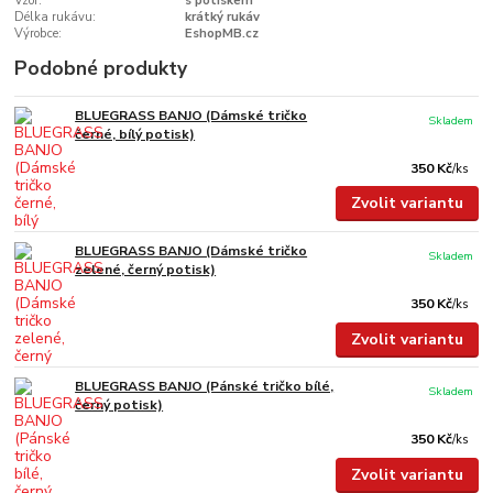
Vzor:
s potiskem
Délka rukávu:
krátký rukáv
Výrobce:
EshopMB.cz
Podobné produkty
BLUEGRASS BANJO (Dámské tričko
Skladem
černé, bílý potisk)
350 Kč
/
ks
Zvolit variantu
BLUEGRASS BANJO (Dámské tričko
Skladem
zelené, černý potisk)
350 Kč
/
ks
Zvolit variantu
BLUEGRASS BANJO (Pánské tričko bílé,
Skladem
černý potisk)
350 Kč
/
ks
Zvolit variantu