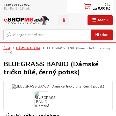
0
ks
+420 606 622 002
za
0,00 Kč
(Po - Pá, 9 - 18 hod.)
Menu
Hledat
Úvod
DÁMSKÁ TRIČKA
BLUEGRASS BANJO (Dámské tričko bílé, černý
potisk)
BLUEGRASS BANJO (Dámské
tričko bílé, černý potisk)
Dámské tričko s potiskem