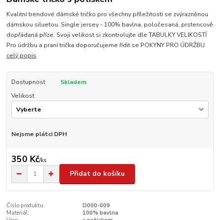
Kvalitní trendové dámské tričko pro všechny příležitosti se zvýrazněnou
dámskou siluetou. Single jersey - 100% bavlna, poločesaná, prstencově
dopřádaná příze. Svoji velikost si zkontrolujte dle TABULKY VELIKOSTÍ
Pro údržbu a praní trička doporučujeme řídit se POKYNY PRO ÚDRŽBU
celý popis
Dostupnost
Skladem
Velikost
Nejsme plátci DPH
350 Kč
/
ks
Přidat do košíku
Číslo produktu:
D000-009
Materiál:
100% bavlna