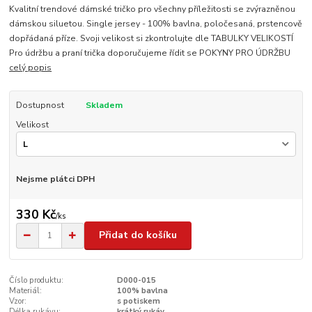
Kvalitní trendové dámské tričko pro všechny příležitosti se zvýrazněnou
dámskou siluetou. Single jersey - 100% bavlna, poločesaná, prstencově
dopřádaná příze. Svoji velikost si zkontrolujte dle TABULKY VELIKOSTÍ
Pro údržbu a praní trička doporučujeme řídit se POKYNY PRO ÚDRŽBU
celý popis
Dostupnost
Skladem
Velikost
Nejsme plátci DPH
330 Kč
/
ks
Přidat do košíku
Číslo produktu:
D000-015
Materiál:
100% bavlna
Vzor:
s potiskem
Délka rukávu:
krátký rukáv