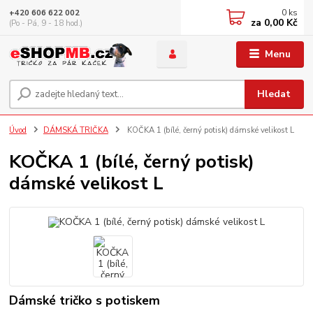
0
ks
+420 606 622 002
za
0,00 Kč
(Po - Pá, 9 - 18 hod.)
Menu
Hledat
Úvod
DÁMSKÁ TRIČKA
KOČKA 1 (bílé, černý potisk) dámské velikost L
KOČKA 1 (bílé, černý potisk)
dámské velikost L
Dámské tričko s potiskem