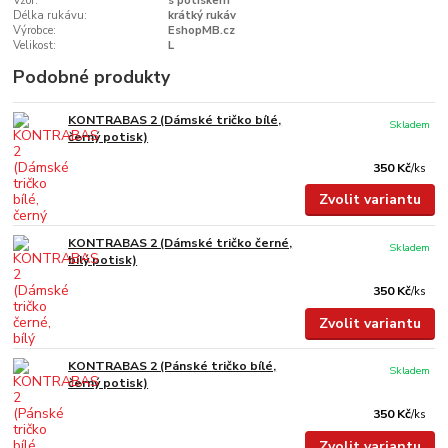
Vzor:
s potiskem
Délka rukávu:
krátký rukáv
Výrobce:
EshopMB.cz
Velikost:
L
Podobné produkty
KONTRABAS 2 (Dámské tričko bílé,
Skladem
černý potisk)
350 Kč
/
ks
Zvolit variantu
KONTRABAS 2 (Dámské tričko černé,
Skladem
bílý potisk)
350 Kč
/
ks
Zvolit variantu
KONTRABAS 2 (Pánské tričko bílé,
Skladem
černý potisk)
350 Kč
/
ks
Zvolit variantu