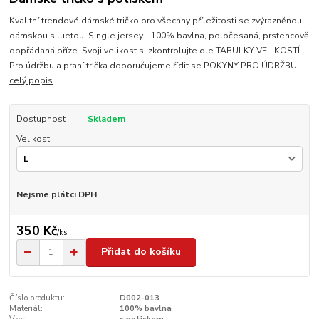
Kvalitní trendové dámské tričko pro všechny příležitosti se zvýrazněnou
dámskou siluetou. Single jersey - 100% bavlna, poločesaná, prstencově
dopřádaná příze. Svoji velikost si zkontrolujte dle TABULKY VELIKOSTÍ
Pro údržbu a praní trička doporučujeme řídit se POKYNY PRO ÚDRŽBU
celý popis
Dostupnost
Skladem
Velikost
Nejsme plátci DPH
350 Kč
/
ks
Přidat do košíku
Číslo produktu:
D002-013
Materiál:
100% bavlna