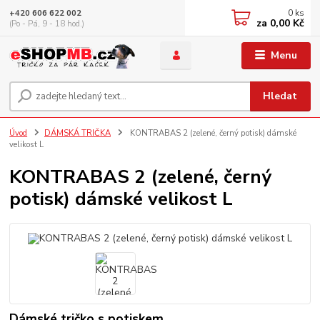
0
ks
+420 606 622 002
za
0,00 Kč
(Po - Pá, 9 - 18 hod.)
Menu
Hledat
Úvod
DÁMSKÁ TRIČKA
KONTRABAS 2 (zelené, černý potisk) dámské
velikost L
KONTRABAS 2 (zelené, černý
potisk) dámské velikost L
Dámské tričko s potiskem